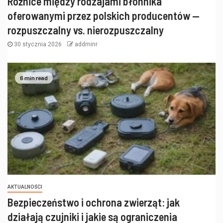
Różnice między rodzajami błonnika
oferowanymi przez polskich producentów —
rozpuszczalny vs. nierozpuszczalny
30 stycznia 2026
addminr
6 min read
AKTUALNOŚCI
Bezpieczeństwo i ochrona zwierząt: jak
działają czujniki i jakie są ograniczenia