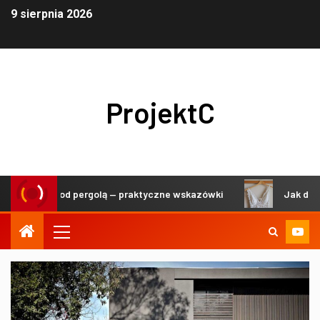
9 sierpnia 2026
ProjektC
koracji pod pergolą — praktyczne wskazówki
Jak dbać o de