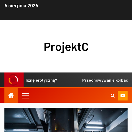
6 sierpnia 2026
ProjektC
katną bieliznę erotyczną?
Przechowywanie korbaczy wędzon