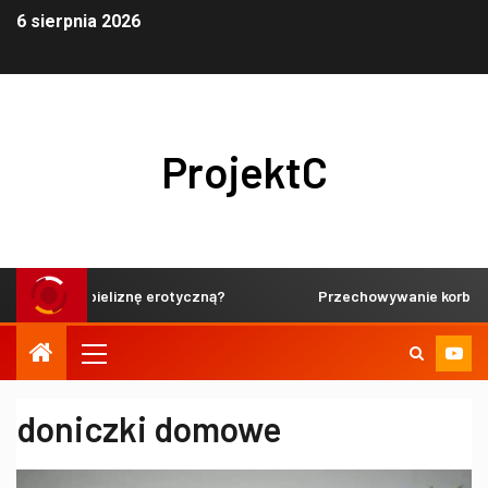
6 sierpnia 2026
ProjektC
delikatną bieliznę erotyczną?
Przechowywanie korbaczy w
doniczki domowe