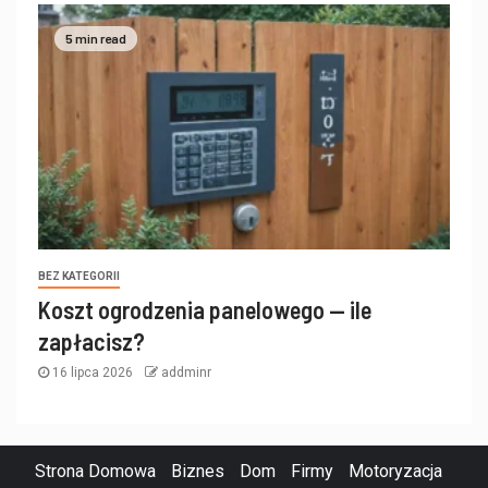
5 min read
BEZ KATEGORII
Koszt ogrodzenia panelowego — ile
zapłacisz?
16 lipca 2026
addminr
Strona Domowa
Biznes
Dom
Firmy
Motoryzacja