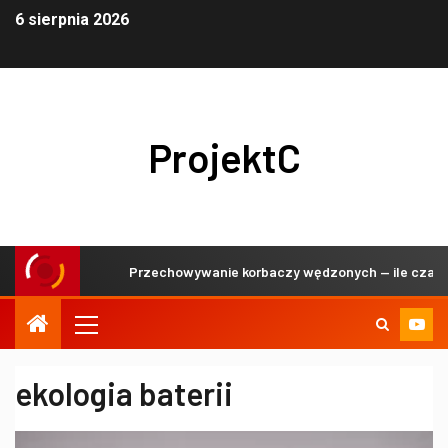
6 sierpnia 2026
ProjektC
czną?
Przechowywanie korbaczy wędzonych — ile czasu i j
ekologia baterii