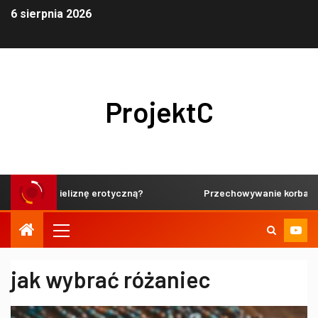
6 sierpnia 2026
ProjektC
elikatną bieliznę erotyczną?
Przechowywanie korbaczy wę
jak wybrać różaniec