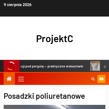
9 sierpnia 2026
ProjektC
li i dekoracji pod pergolą — praktyczne wskazówki
Jak db
Posadzki poliuretanowe