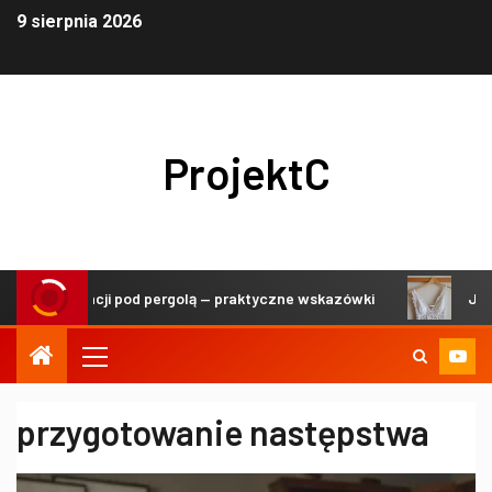
9 sierpnia 2026
ProjektC
li i dekoracji pod pergolą — praktyczne wskazówki
Jak db
przygotowanie następstwa