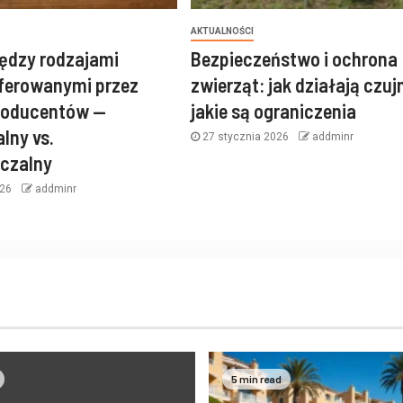
AKTUALNOŚCI
ędzy rodzajami
Bezpieczeństwo i ochrona
oferowanymi przez
zwierząt: jak działają czujni
producentów —
jakie są ograniczenia
lny vs.
27 stycznia 2026
addminr
zczalny
026
addminr
5 min read