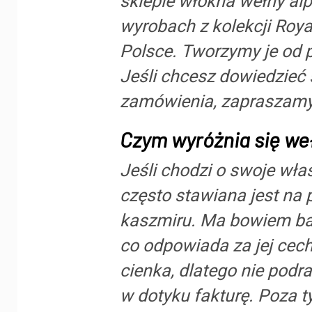
sklepie włókna wełny alp
wyrobach z kolekcji Roy
Polsce. Tworzymy je od p
Jeśli chcesz dowiedzieć 
zamówienia, zapraszamy
Czym wyróżnia się we
Jeśli chodzi o swoje wła
często stawiana jest na
kaszmiru. Ma bowiem ba
co odpowiada za jej cech
cienka, dlatego nie podr
w dotyku fakturę. Poza t