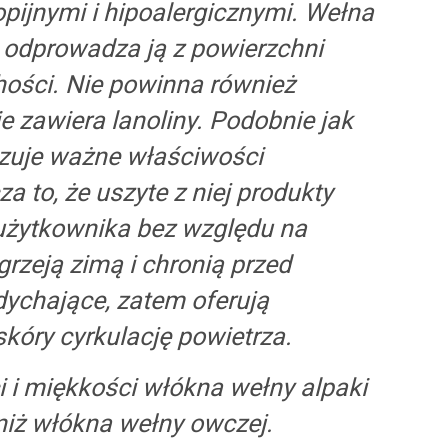
pijnymi i hipoalergicznymi. Wełna
i odprowadza ją z powierzchni
hości. Nie powinna również
e zawiera lanoliny. Podobnie jak
azuje ważne właściwości
a to, że uszyte z niej produkty
 użytkownika bez względu na
rzeją zimą i chronią przed
dychające, zatem oferują
kóry cyrkulację powietrza.
 i miękkości włókna wełny alpaki
niż włókna wełny owczej.