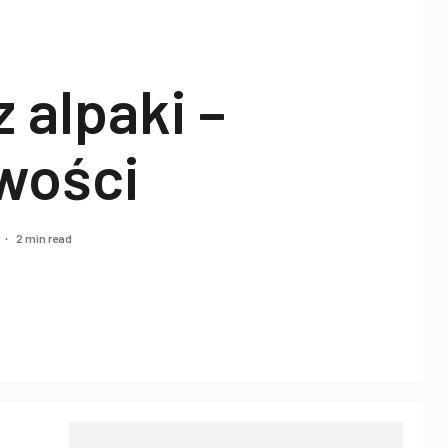
 alpaki –
wości
2 min read