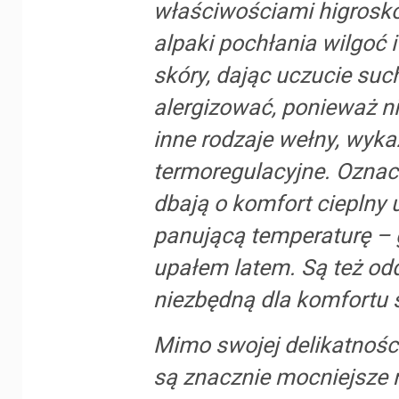
właściwościami higrosko
alpaki pochłania wilgoć 
skóry, dając uczucie suc
alergizować, ponieważ ni
inne rodzaje wełny, wyk
termoregulacyjne. Oznacz
dbają o komfort cieplny
panującą temperaturę – g
upałem latem. Są też od
niezbędną dla komfortu s
Mimo swojej delikatności
są znacznie mocniejsze 