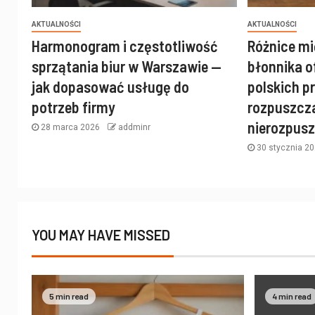
AKTUALNOŚCI
AKTUALNOŚCI
Harmonogram i częstotliwość
Różnice mi
sprzątania biur w Warszawie —
błonnika 
jak dopasować usługę do
polskich 
potrzeb firmy
rozpuszcza
nierozpus
28 marca 2026
addminr
30 stycznia 2
YOU MAY HAVE MISSED
5 min read
4 min read