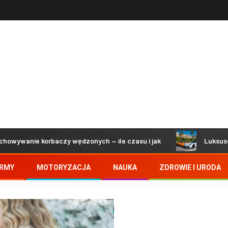
ie korbaczy wędzonych — ile czasu i jak
Luksusowe sam
IRMY
MOTORYZACJA
NAUKA
ZDROWIE I URODA