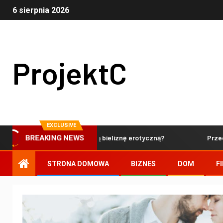
6 sierpnia 2026
ProjektC
EXCLUSIVE
Jak dbać o delikatną bieliznę erotyczną?
Przechowywan
BREAKING NEWS
STRONA DOMOWA
BIZNES
DOM
F