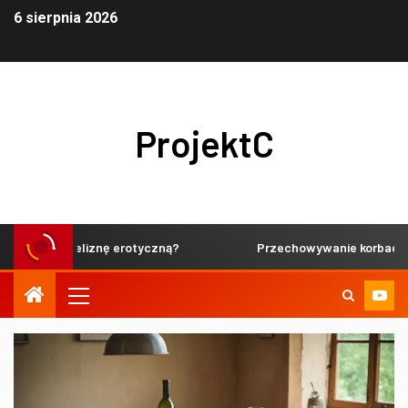
6 sierpnia 2026
ProjektC
likatną bieliznę erotyczną?
Przechowywanie korbaczy węd