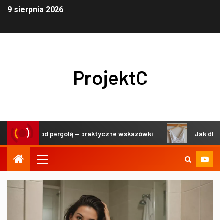
9 sierpnia 2026
ProjektC
ekoracji pod pergolą — praktyczne wskazówki
Jak dbać o d