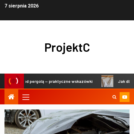
7 sierpnia 2026
ProjektC
ekoracji pod pergolą — praktyczne wskazówki
Jak dbać o d